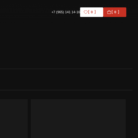
+7 (965) 141 14-16
0
0