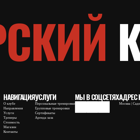
ИГАЦИЯ
УСЛУГИ
МЫ В СОЦСЕТЯХ
АДРЕС КЛУБА
Персональные тренировки
Москва | Садовая-Кудринская 14-16
ения
Групповые тренировки
Сертификаты
Аренда зала
ть
ы
покупки, доставки и возврата
Правила посещения клуба
Согласие на обработку персональных да