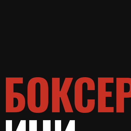
БОКСЕР
ИЧИ
НАВ
О клубе
Направ
Услуги