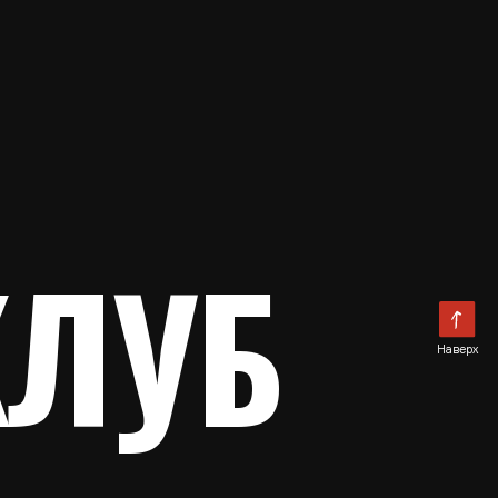
УБ
Наверх
 14-16