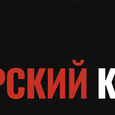
СКИЙ
КЛ
ИГАЦИЯ
УСЛУГИ
МЫ В СОЦСЕТЯХ
АДРЕС КЛУБА
Персональные тренировки
Москва | Садовая-Кудринская
ления
Групповые тренировки
Сертификаты