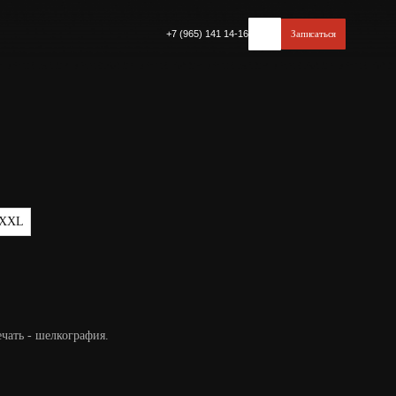
+7 (965) 141 14-16
Записаться
XXL
чать - шелкография.