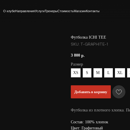
Направления
Услуги
Тренеры
Стоимость
Магазин
Контакты
Футболка ICHI TEE
SKU:
T-GRAPHITE-1
3 800
р.
Размер
XS
S
M
L
XL
Добавить в корзину
Футболка из плотного хлопка. Пе
Состав: 100% хлопок
Цвет: Графитовый