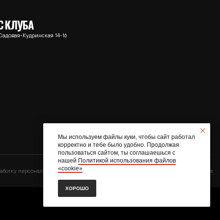
ых данных
Сайт разработали в Skyline
Мы используем файлы куки, чтобы сайт работал
корректно и тебе было удобно. Продолжая
пользоваться сайтом, ты соглашаешься с
нашей
Политикой использования файлов
«cookie»
ХОРОШО