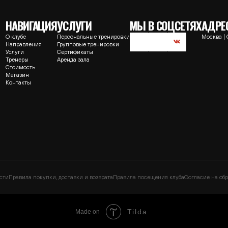
ы
Аренда зала
сть
н
ты
а покупки, доставки и возврата
Правила посещения клуба
Согласие на обработку персональн
Tilda
Made on