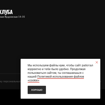
нных
Сайт разработали в Skyline
Мы используем файлы куки, чтобы сайт работал
корректно и тебе было удобно. Продолжая
пользоваться сайтом, ты соглашаешься с
нашей
Политикой использования файлов
«cookie»
ХОРОШО