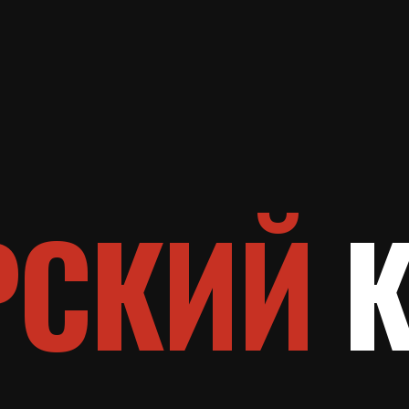
СКИЙ
КЛ
ИГАЦИЯ
УСЛУГИ
МЫ В СОЦСЕТЯХ
АДРЕС КЛУБА
Персональные тренировки
Москва | Садовая-Кудринская 14-16
ения
Групповые тренировки
Сертификаты