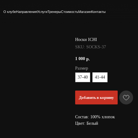
Направления
Услуги
Тренеры
Стоимость
Магазин
Контакты
Носки ICHI
SKU:
SOCKS-37
1 000
р.
Размер
37-40
41-44
Добавить в корзину
Состав: 100% хлопок
Цвет: Белый