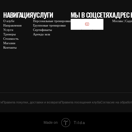
Аренда зала
ть
ы
покупки, доставки и возврата
Правила посещения клуба
Согласие на обработку персональных да
Tilda
Made on