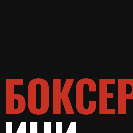
БОКСЕР
ИЧИ
НАВ
О клубе
Направл
Услуги